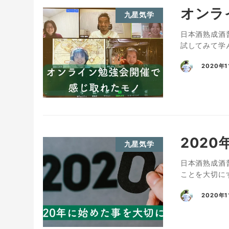
オンラ
九星気学
日本酒熟成酒
試してみて学ん
2020年1
202
九星気学
日本酒熟成酒普
ことを大切に
2020年1