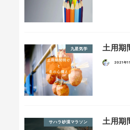
土用期
九星気学
2021年1
土用期
サハラ砂漠マラソン