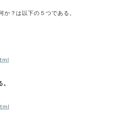
何か？は以下の５つである。
tml
る。
html