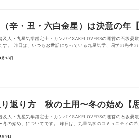
1年（辛・丑・六白金星）は決意の年
及人・九星気学鑑定士・カンパイSAKELOVERSの運営の石坂晏敬
です。 昨日は、いつもお世話になっている九星気学、易学の先生の勉
1月18日
振り返り方 秋の土用〜冬の始め【
普及人・九星気学鑑定士・カンパイSAKELOVERSの運営の石坂晏
〜冬の始め」についてです。 昨日は、九星気学のコミュニティの希望
11月9日