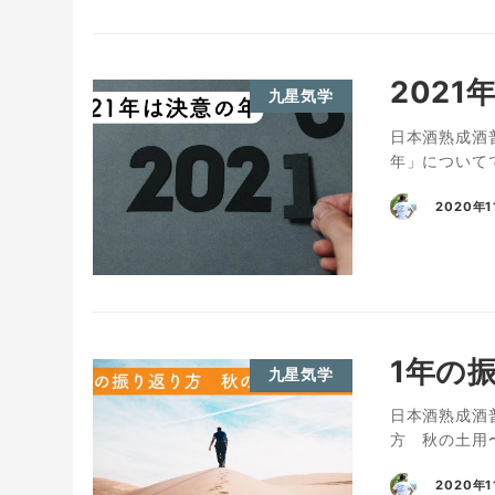
202
九星気学
日本酒熟成酒普
年」について
2020年1
1年の
九星気学
日本酒熟成酒
方 秋の土用
2020年