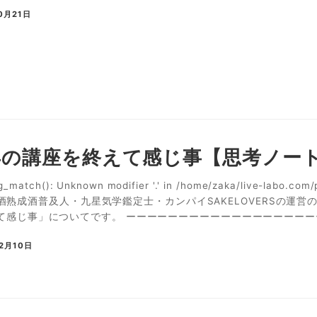
0月21日
1年の講座を終えて感じ事【思考ノー
g_match(): Unknown modifier '.' in /home/zaka/live-labo.co
6 日本酒熟成酒普及人・九星気学鑑定士・カンパイSAKELOVERSの運
感じ事」についてです。 ーーーーーーーーーーーーーーーーーーーーー
12月10日