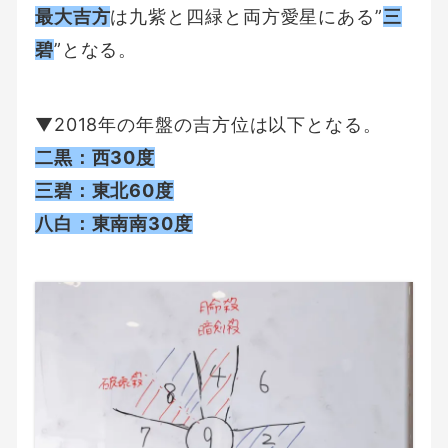
最大吉方
は九紫と四緑と両方愛星にある”
三
碧
”となる。
▼2018年の年盤の吉方位は以下となる。
二黒：西30度
三碧：東北60度
八白：東南南30度