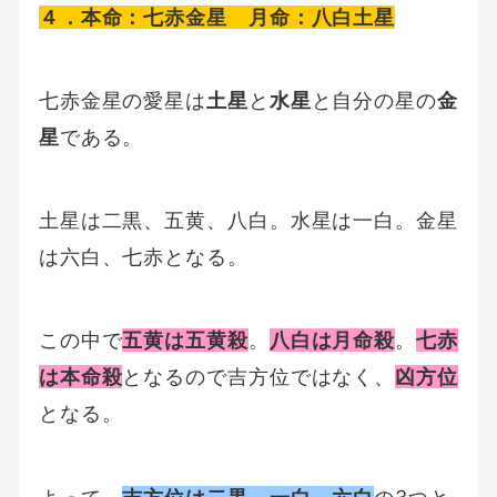
４．本命：七赤金星 月命：八白土星
七赤金星の愛星は
土星
と
水星
と自分の星の
金
星
である。
土星は二黒、五黄、八白。水星は一白。金星
は六白、七赤となる。
この中で
五黄は五黄殺
。
八白は月命殺
。
七赤
は本命殺
となるので吉方位ではなく、
凶方位
となる。