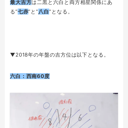
最大吉方
は二黒と六白と両方相星関係にあ
る”
七赤
”と”
八白
”となる。
▼2018年の年盤の吉方位は以下となる。
六白：西南60度