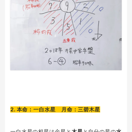
2. 本命：一白水星 月命：三碧木星
一白水星の相星は金星と
木星
と自分の星の
水