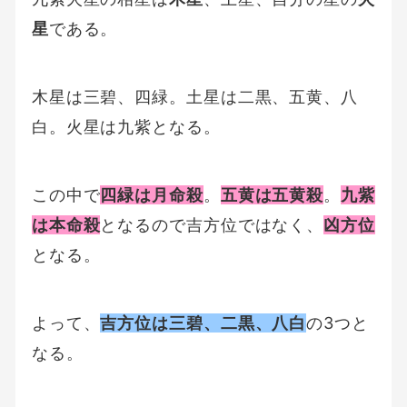
星
である。
木星は三碧、四緑。土星は二黒、五黄、八
白。火星は九紫となる。
この中で
四緑は月命殺
。
五黄は五黄殺
。
九紫
は本命殺
となるので吉方位ではなく、
凶方位
となる。
よって、
吉方位は三碧、二黒、八白
の3つと
なる。