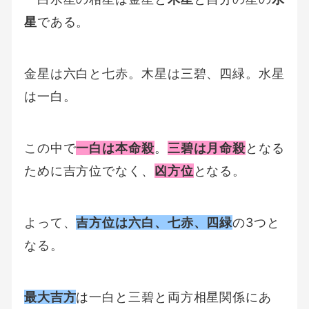
星
である。
金星は六白と七赤。木星は三碧、四緑。水星
は一白。
この中で
一白は本命殺
。
三碧は月命殺
となる
ために吉方位でなく、
凶方位
となる。
よって、
吉方位は六白、七赤、四緑
の3つと
なる。
最大吉方
は一白と三碧と両方相星関係にあ