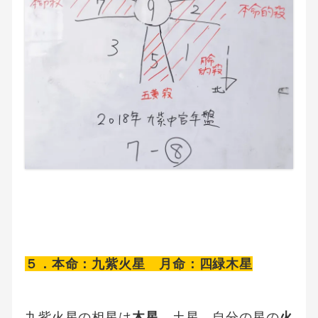
５．本命：九紫火星 月命：四緑木星
九紫火星の相星は
木星
、土星、自分の星の
火