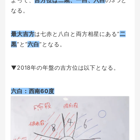
よって、
吉方位は二黒、一白、六白
の3つと
なる。
最大吉方
は七赤と八白と両方相星にある”
二
黒
”と”
六白
”となる。
▼2018年の年盤の吉方位は以下となる。
六白：西南60度