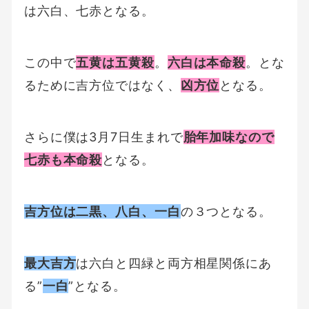
は六白、七赤となる。
この中で
五黄は五黄殺
。
六白は本命殺
。とな
るために吉方位ではなく、
凶方位
となる。
さらに僕は3月7日生まれで
胎年加味なので
七赤も本命殺
となる。
吉方位は二黒、八白、一白
の３つとなる。
最大吉方
は六白と四緑と両方相星関係にあ
る”
一白
”となる。