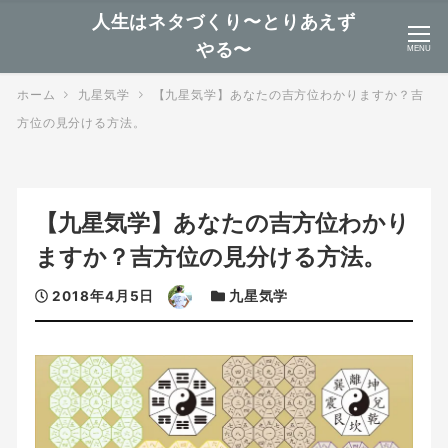
人生はネタづくり〜とりあえず
やる〜
MENU
ホーム
九星気学
【九星気学】あなたの吉方位わかりますか？吉
方位の見分ける方法。
【九星気学】あなたの吉方位わかり
ますか？吉方位の見分ける方法。
投
著
カ
2018年4月5日
九星気学
稿
者
テ
日
ゴ
リ
ー