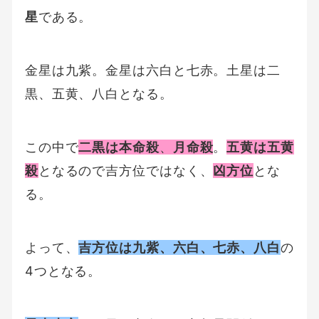
星
である。
金星は九紫。金星は六白と七赤。土星は二
黒、五黄、八白となる。
この中で
二黒は本命殺
、
月命殺
。
五黄は五黄
殺
となるので吉方位ではなく、
凶方位
とな
る。
よって、
吉方位は九紫、六白、七赤、八白
の
4つとなる。