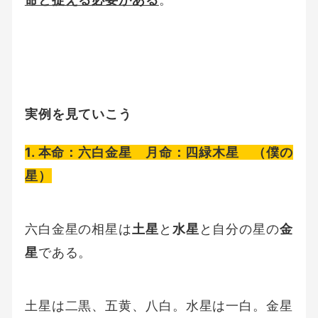
実例を見ていこう
1. 本命：六白金星 月命：四緑木星 （僕の
星）
六白金星の相星は
土星
と
水星
と自分の星の
金
星
である。
土星は二黒、五黄、八白。水星は一白。金星