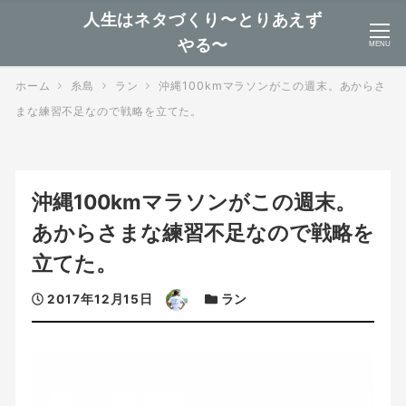
人生はネタづくり〜とりあえず
やる〜
MENU
ホーム
糸島
ラン
沖縄100kmマラソンがこの週末。あからさ
まな練習不足なので戦略を立てた。
沖縄100kmマラソンがこの週末。
あからさまな練習不足なので戦略を
立てた。
投
著
カ
2017年12月15日
ラン
稿
者
テ
日
ゴ
リ
ー