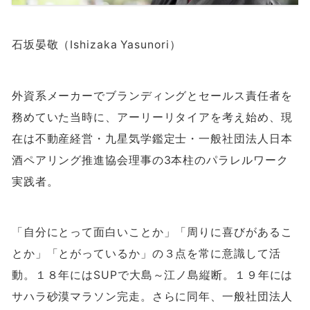
石坂晏敬（Ishizaka Yasunori）
外資系メーカーでブランディングとセールス責任者を
務めていた当時に、アーリーリタイアを考え始め、現
在は不動産経営・九星気学鑑定士・一般社団法人日本
酒ペアリング推進協会理事の
3
本柱のパラレルワーク
実践者。
「自分にとって面白いことか」「周りに喜びがあるこ
とか」「とがっているか」の３点を常に意識して活
動。１８年には
SUP
で大島～江ノ島縦断。１９年には
サハラ砂漠マラソン完走。さらに同年、一般社団法人