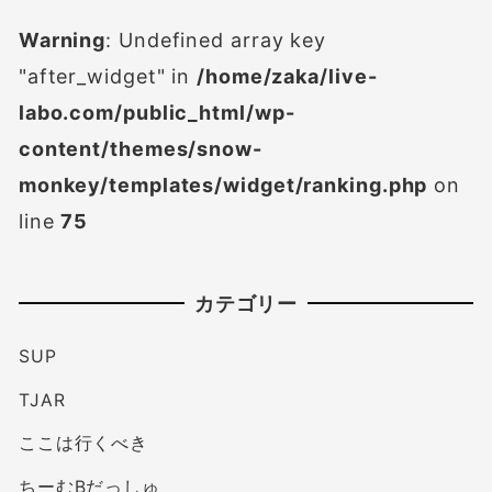
Warning
: Undefined array key
"after_widget" in
/home/zaka/live-
labo.com/public_html/wp-
content/themes/snow-
monkey/templates/widget/ranking.php
on
line
75
カテゴリー
SUP
TJAR
ここは行くべき
ちーむBだっしゅ