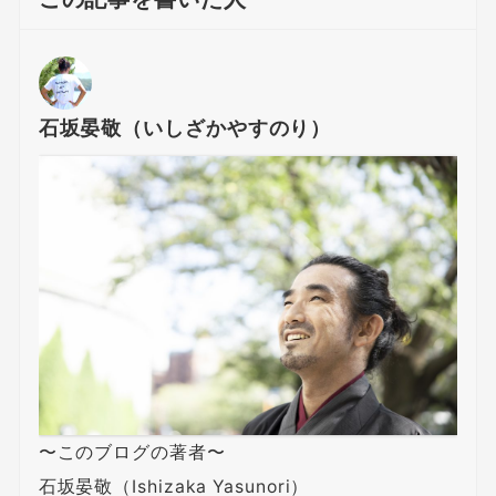
石坂晏敬（いしざかやすのり）
〜このブログの著者〜
石坂晏敬（Ishizaka Yasunori）