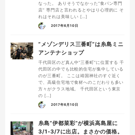
なった。 ありそうでなかった”食パン専門
店” 専門店と言われるとやはり心理的に そ
れはそれは美味しい […]
2017年6月10日
”メゾンデリス三番町”は糸島ミニ
アンテナショップ
千代田区のど真ん中”三番町”に位置する 千
代田区の中でも比較的住宅が集中している
のが三番町。 ここは靖国神社のすぐ近く
で、高級住宅地で食材へのこだわりも多い
方々がクラス地域。 千代田区という東京
の […]
2017年6月10日
糸島”伊都菜彩”が横浜高島屋に
3/1-3/7に出店。まさかの価格。