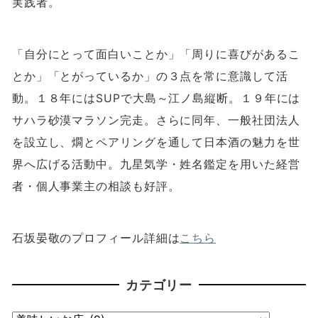
実践者。
「自分にとって面白いことか」「周りに喜びがあるこ
とか」「とがっているか」の３点を常に意識して活
動。１８年には
SUP
で大島～江ノ島縦断。１９年には
サハラ砂漠マラソン完走。さらに同年、一般社団法人
を設立し、燗とペアリングを通して日本酒の魅力を世
界へ広げる活動中。九星気学・姓名鑑定を用いた経営
者・個人事業主の相談も好評。
石坂晏敬のプロフィール詳細は
こちら
カテゴリー