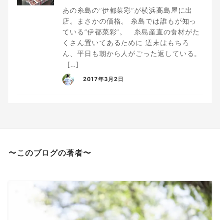
あの糸島の”伊都菜彩”が横浜高島屋に出
店。まさかの価格。 糸島では誰もが知っ
ている”伊都菜彩”。 糸島産直の食材がた
くさん置いてあるために 週末はもちろ
ん、平日も朝から人がごった返している。
[…]
2017年3月2日
〜このブログの著者〜