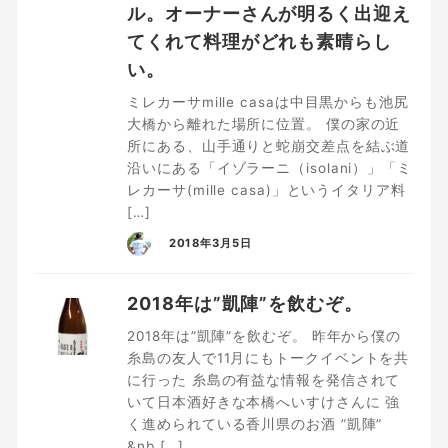
ル。オーナーさんが明るく出迎え
てくれて料理がどれも素晴らし
い。
ミレカーサmille casaは中目黒からも池尻
大橋から離れた場所に位置。 僕の家の近
所にある、山手通りと蛇崩交差点を結ぶ道
沿いにある「イゾラーニ（isolani）」「ミ
レカーサ(mille casa)」というイタリア料
[…]
2018年3月5日
2018年は”凱陣”を飲むぞ。
2018年は”凱陣”を飲むぞ。 昨年から僕の
糸島の友人で11月にもトークイベントを共
に行った 糸島の有益な情報を発信されて
いて日本酒好きな本橋へいすけさんに 強
く進められている香川県のお酒 ”凱陣”
&nb […]