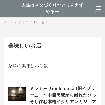
人生はネタづくり〜とりあえず
やる〜
MENU
ホーム
糸島
美味しいお店
美味しいお店
糸島の美味しいご飯
ミレカーサmille casa (旧イゾラ
ーニ）〜中目黒駅から離れたひっ
そり佇む本格イタリアンカジュア