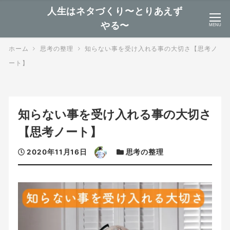
人生はネタづくり〜とりあえず
やる〜
MENU
ホーム
思考の整理
知らない事を受け入れる事の大切さ【思考ノ
ート】
知らない事を受け入れる事の大切さ
【思考ノート】
投
著
カ
2020年11月16日
思考の整理
稿
者
テ
日
ゴ
リ
ー