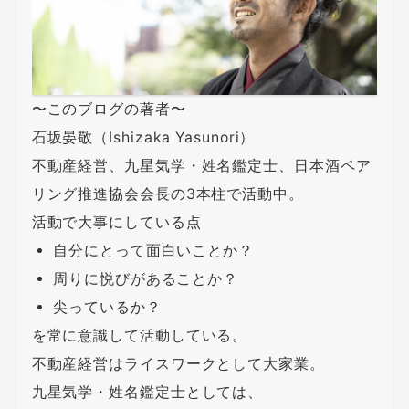
〜このブログの著者〜
石坂晏敬（Ishizaka Yasunori）
不動産経営、九星気学・姓名鑑定士、日本酒ペア
リング推進協会会長の3本柱で活動中。
活動で大事にしている点
自分にとって面白いことか？
周りに悦びがあることか？
尖っているか？
を常に意識して活動している。
不動産経営はライスワークとして大家業。
九星気学・姓名鑑定士としては、