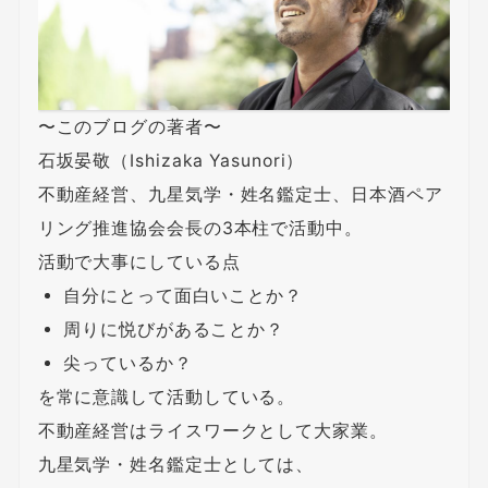
〜このブログの著者〜
石坂晏敬（Ishizaka Yasunori）
不動産経営、九星気学・姓名鑑定士、日本酒ペア
リング推進協会会長の3本柱で活動中。
活動で大事にしている点
自分にとって面白いことか？
周りに悦びがあることか？
尖っているか？
を常に意識して活動している。
不動産経営はライスワークとして大家業。
九星気学・姓名鑑定士としては、