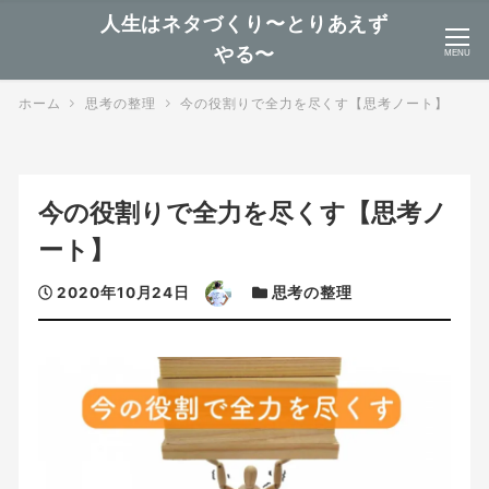
人生はネタづくり〜とりあえず
やる〜
MENU
ホーム
思考の整理
今の役割りで全力を尽くす【思考ノート】
今の役割りで全力を尽くす【思考ノ
ート】
投
著
カ
2020年10月24日
思考の整理
稿
者
テ
日
ゴ
リ
ー