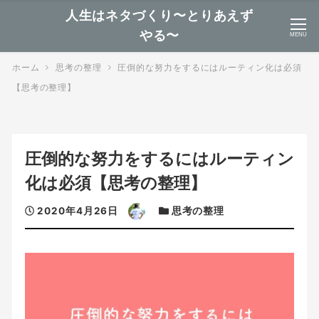
人生はネタづくり〜とりあえず
やる〜
MENU
ホーム
思考の整理
圧倒的な努力をするにはルーティン化は必須
【思考の整理】
圧倒的な努力をするにはルーティン
化は必須【思考の整理】
投
著
カ
2020年4月26日
思考の整理
稿
者
テ
日
ゴ
リ
ー