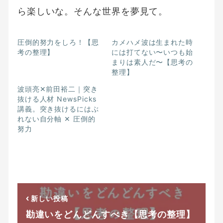
ら楽しいな。そんな世界を夢見て。
圧倒的努力をしろ！【思
カメハメ波は生まれた時
考の整理】
には打てない〜いつも始
まりは素人だ〜【思考の
整理】
波頭亮✕前田裕二｜突き
抜ける人材 NewsPicks
講義。突き抜けるにはぶ
れない自分軸 ✕ 圧倒的
努力
新しい投稿
勘違いをどんどんすべき【思考の整理】