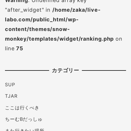
Warning
: Undefined array key
"after_widget" in
/home/zaka/live-
labo.com/public_html/wp-
content/themes/snow-
monkey/templates/widget/ranking.php
on
line
75
カテゴリー
SUP
TJAR
ここは行くべき
ちーむBだっしゅ
また行きたい場所