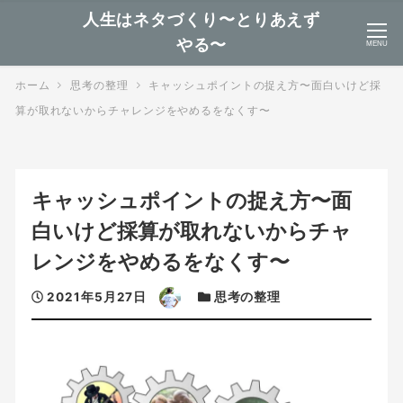
人生はネタづくり〜とりあえず
やる〜
MENU
ホーム
思考の整理
キャッシュポイントの捉え方〜面白いけど採
算が取れないからチャレンジをやめるをなくす〜
キャッシュポイントの捉え方〜面
白いけど採算が取れないからチャ
レンジをやめるをなくす〜
投
著
カ
2021年5月27日
思考の整理
稿
者
テ
日
ゴ
リ
ー