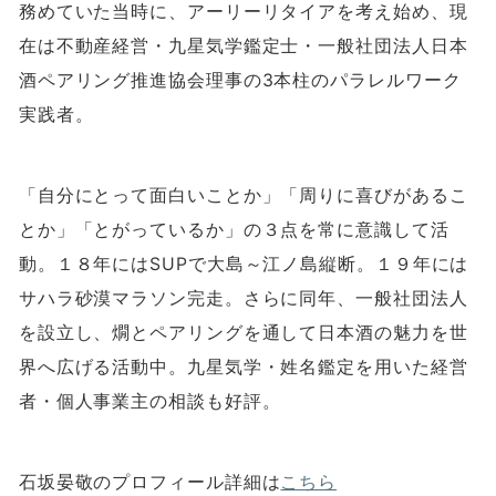
務めていた当時に、アーリーリタイアを考え始め、現
在は不動産経営・九星気学鑑定士・一般社団法人日本
酒ペアリング推進協会理事の
3
本柱のパラレルワーク
実践者。
「自分にとって面白いことか」「周りに喜びがあるこ
とか」「とがっているか」の３点を常に意識して活
動。１８年には
SUP
で大島～江ノ島縦断。１９年には
サハラ砂漠マラソン完走。さらに同年、一般社団法人
を設立し、燗とペアリングを通して日本酒の魅力を世
界へ広げる活動中。九星気学・姓名鑑定を用いた経営
者・個人事業主の相談も好評。
石坂晏敬のプロフィール詳細は
こちら