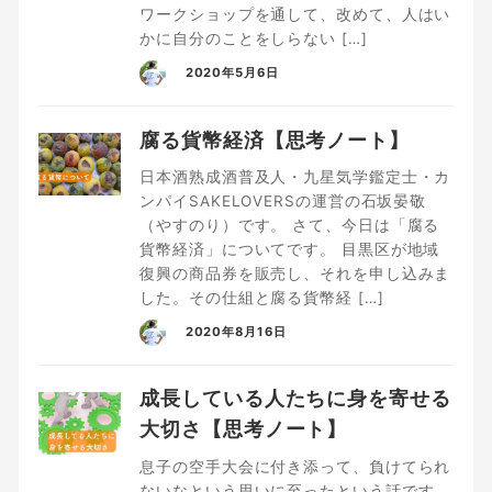
ワークショップを通して、改めて、人はい
かに自分のことをしらない […]
2020年5月6日
腐る貨幣経済【思考ノート】
日本酒熟成酒普及人・九星気学鑑定士・カ
ンパイSAKELOVERSの運営の石坂晏敬
（やすのり）です。 さて、今日は「腐る
貨幣経済」についてです。 目黒区が地域
復興の商品券を販売し、それを申し込みま
した。その仕組と腐る貨幣経 […]
2020年8月16日
成長している人たちに身を寄せる
大切さ【思考ノート】
息子の空手大会に付き添って、負けてられ
ないなという思いに至ったという話です。