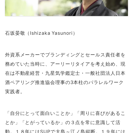
石坂晏敬（Ishizaka Yasunori）
外資系メーカーでブランディングとセールス責任者を
務めていた当時に、アーリーリタイアを考え始め、現
在は不動産経営・九星気学鑑定士・一般社団法人日本
酒ペアリング推進協会理事の
3
本柱のパラレルワーク
実践者。
「自分にとって面白いことか」「周りに喜びがあるこ
とか」「とがっているか」の３点を常に意識して活
動。１８年には
SUP
で大島～江ノ島縦断。１９年には