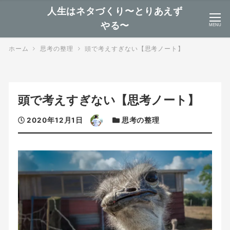
人生はネタづくり〜とりあえず
やる〜
MENU
ホーム
思考の整理
頭で考えすぎない【思考ノート】
頭で考えすぎない【思考ノート】
投
著
カ
2020年12月1日
思考の整理
稿
者
テ
日
ゴ
リ
ー