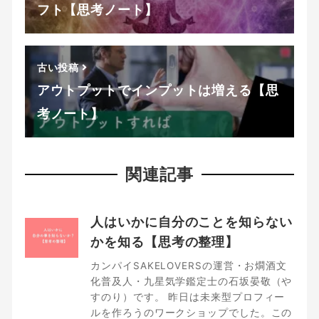
フト【思考ノート】
古い投稿
アウトプットでインプットは増える【思
考ノート】
関連記事
人はいかに自分のことを知らない
かを知る【思考の整理】
カンパイSAKELOVERSの運営・お燗酒文
化普及人・九星気学鑑定士の石坂晏敬（や
すのり）です。 昨日は未来型プロフィー
ルを作ろうのワークショップでした。この