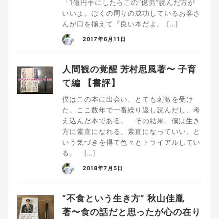
「1億円手にしたらこの”億男”読んだ方が
いいよ。ぼくの周りの成功しているお客さ
んが口を揃えて『良い本だよ。 […]
2017年6月11日
人間観の覚醒 芳村思風著〜 子育
て編 【書評】
僕はこの本に出会い、とても刺激を受け
た。ここ数年で一番繰り返し読んだし、考
え込んだ本である。 その結果、僕は生き
方に素直になれる。素直になっていい。と
いう気づきを得て色々とトライアルしてい
る。 […]
2018年7月5日
“不食という生き方” 秋山佳胤
著〜食の話だと思ったが心の在り