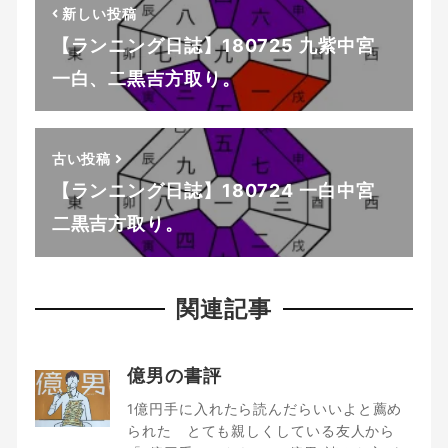
新しい投稿
【ランニング日誌】180725 九紫中宮
一白、二黒吉方取り。
古い投稿
【ランニング日誌】180724 一白中宮
二黒吉方取り。
関連記事
億男の書評
1億円手に入れたら読んだらいいよと薦め
られた とても親しくしている友人から