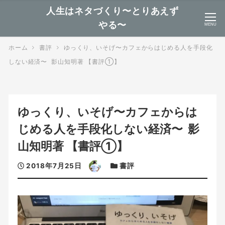
人生はネタづくり〜とりあえず
やる〜
MENU
ホーム
書評
ゆっくり、いそげ〜カフェからはじめる人を手段化
しない経済〜 影山知明著 【書評①】
ゆっくり、いそげ〜カフェからは
じめる人を手段化しない経済〜 影
山知明著 【書評①】
投
著
カ
2018年7月25日
書評
稿
者
テ
日
ゴ
リ
ー