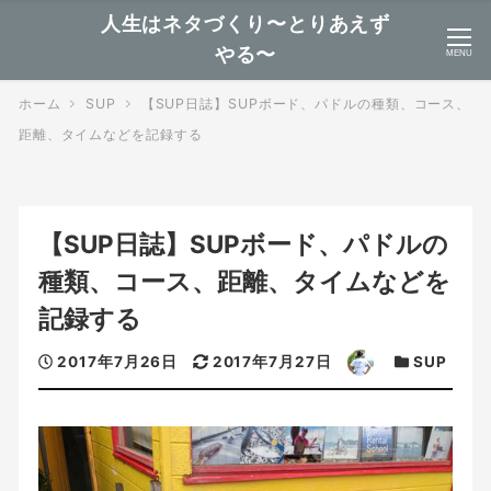
人生はネタづくり〜とりあえず
やる〜
MENU
ホーム
SUP
【SUP日誌】SUPボード、パドルの種類、コース、
距離、タイムなどを記録する
【SUP日誌】SUPボード、パドルの
種類、コース、距離、タイムなどを
記録する
投
更
著
カ
2017年7月26日
2017年7月27日
SUP
稿
新
者
テ
日
日
ゴ
リ
ー