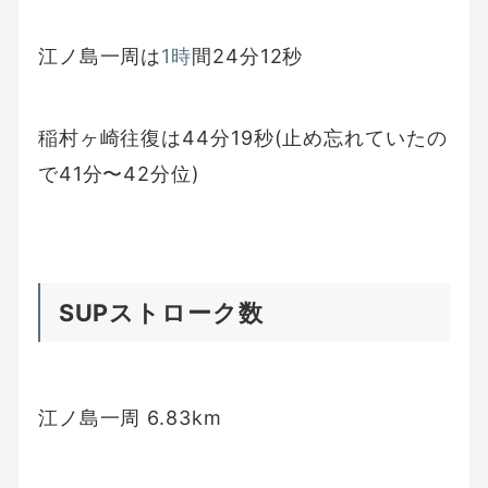
江ノ島一周は
1時
間24分12秒
稲村ヶ崎往復は44分19秒(止め忘れていたの
で41分〜42分位)
SUPストローク数
江ノ島一周 6.83km