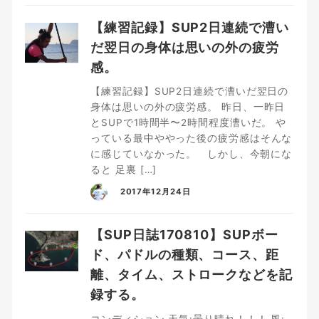
【練習記録】SUP2日連続で漕い
だ翌日の身体は思いの外の疲労
感。
【練習記録】SUP2日連続で漕いだ翌日の
身体は思いの外の疲労感。 昨日、一昨日
とSUPで1時間半〜2時間程度漕いだ。 や
っている最中ややった後の疲労感はそんな
に感じていなかった。 しかし、今朝にな
ると 足裏 […]
2017年12月24日
【SUP日誌170810】SUPボー
ド、パドルの種類、コース、距
離、タイム、ストロークなどを記
録する。
コンディション 天気:曇り晴れ！！！ 風: