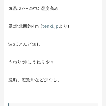
気温:27〜29℃ 湿度高め
風:北北西約4m (
tenki.jp
より)
波:ほとんど無し
うねり:沖にうねり少々
漁船、遊覧船など少なし。