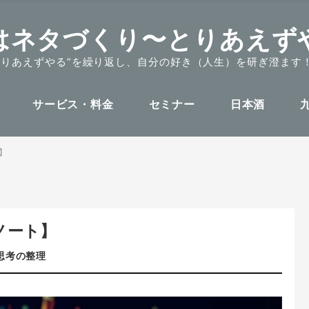
はネタづくり〜とりあえず
とりあえずやる”を繰り返し、自分の好き（人生）を研ぎ澄ます
サービス・料金
セミナー
日本酒
】
ノート】
思考の整理