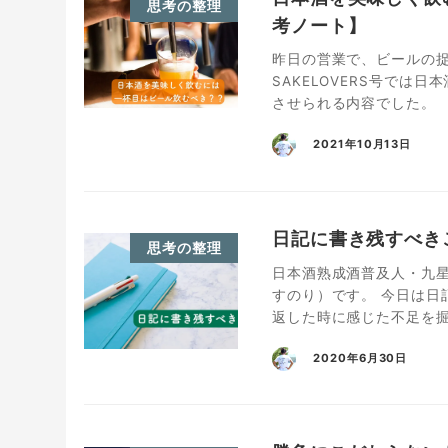
思考の整理
考ノート】
昨日の営業で、ビールの
SAKELOVERS号で
させられる内容でした。
2021年10月13日
日記に書き残すべき
思考の整理
日本酒熟成酒普及人・九星
すのり）です。 今日は日
返した時に感じた不足を掘
2020年6月30日