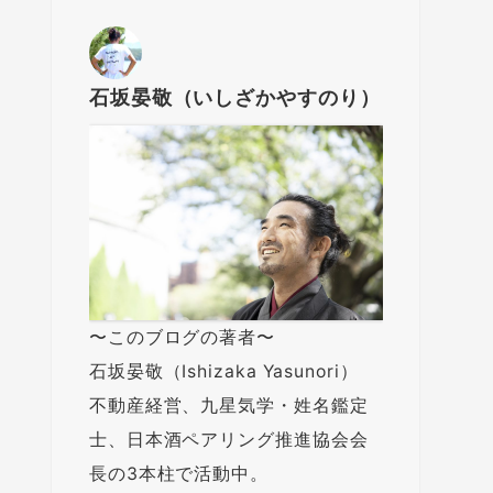
石坂晏敬（いしざかやすのり）
〜このブログの著者〜
石坂晏敬（Ishizaka Yasunori）
不動産経営、九星気学・姓名鑑定
士、日本酒ペアリング推進協会会
長の3本柱で活動中。