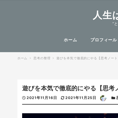
人生
”
ホーム
プロフィール
ホーム
思考の整理
遊びを本気で徹底的にやる【思考ノート
遊びを本気で徹底的にやる【思考
投
更
著
カ
2021年11月16日
2021年11月25日
稿
新
者
テ
日
日
ゴ