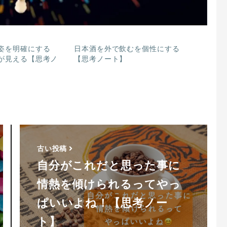
姿を明確にする
日本酒を外で飲むを個性にする
が見える【思考ノ
【思考ノート】
古い投稿
自分がこれだと思った事に
情熱を傾けられるってやっ
ぱいいよね！【思考ノー
ト】