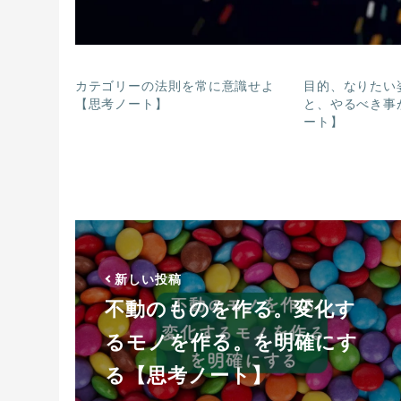
カテゴリーの法則を常に意識せよ
目的、なりたい
【思考ノート】
と、やるべき事
ート】
新しい投稿
不動のものを作る。変化す
るモノを作る。を明確にす
る【思考ノート】