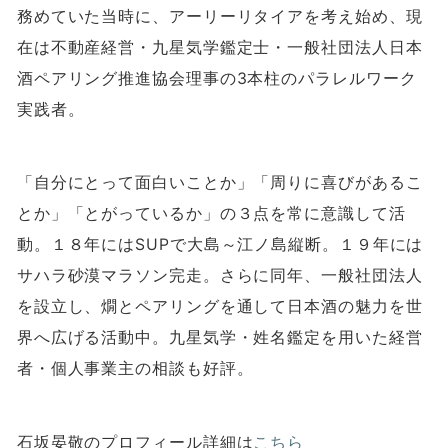
務めていた当時に、アーリーリタイアを考え始め、現
在は不動産経営・九星気学鑑定士・一般社団法人日本
酒ペアリング推進協会理事の
3
本柱のパラレルワーク
実践者。
「自分にとって面白いことか」「周りに喜びがあるこ
とか」「とがっているか」の３点を常に意識して活
動。１８年には
SUP
で大島～江ノ島縦断。１９年には
サハラ砂漠マラソン完走。さらに同年、一般社団法人
を設立し、燗とペアリングを通して日本酒の魅力を世
界へ広げる活動中。九星気学・姓名鑑定を用いた経営
者・個人事業主の相談も好評。
石坂晏敬のプロフィール詳細は
こちら