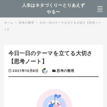
人生はネタづくり〜とりあえず
やる〜
MENU
ホーム
思考の整理
今日一日のテーマを立てる大切さ【思考ノー
ト】
今日一日のテーマを立てる大切さ
【思考ノート】
投
著
カ
2021年10月8日
思考の整理
稿
者
テ
日
ゴ
リ
ー