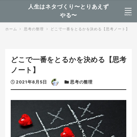
人生はネタづくり〜とりあえず
やる〜
MENU
ホーム
思考の整理
どこで一番をとるかを決める【思考ノート】
どこで一番をとるかを決める【思考
ノート】
投
著
カ
2021年8月5日
思考の整理
稿
者
テ
日
ゴ
リ
ー