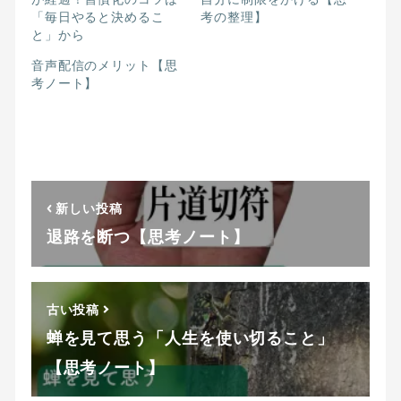
「毎日やると決めるこ
考の整理】
と」から
音声配信のメリット【思
考ノート】
新しい投稿
退路を断つ【思考ノート】
古い投稿
蝉を見て思う「人生を使い切ること」
【思考ノート】