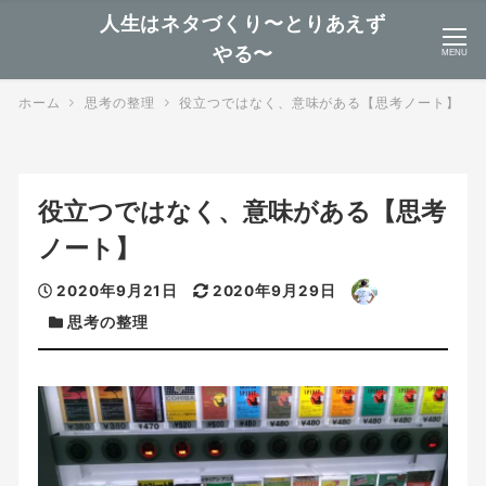
人生はネタづくり〜とりあえず
やる〜
MENU
ホーム
思考の整理
役立つではなく、意味がある【思考ノート】
役立つではなく、意味がある【思考
ノート】
投
更
著
2020年9月21日
2020年9月29日
カ
稿
新
者
思考の整理
テ
日
日
ゴ
リ
ー