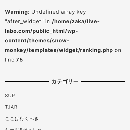
Warning
: Undefined array key
"after_widget" in
/home/zaka/live-
labo.com/public_html/wp-
content/themes/snow-
monkey/templates/widget/ranking.php
on
line
75
カテゴリー
SUP
TJAR
ここは行くべき
ちーむBだっしゅ