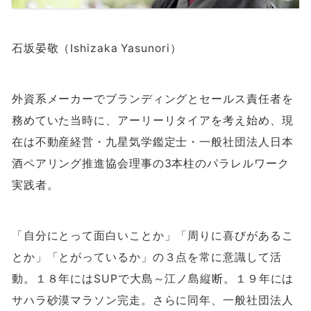
石坂晏敬（Ishizaka Yasunori）
外資系メーカーでブランディングとセールス責任者を
務めていた当時に、アーリーリタイアを考え始め、現
在は不動産経営・九星気学鑑定士・一般社団法人日本
酒ペアリング推進協会理事の
3
本柱のパラレルワーク
実践者。
「自分にとって面白いことか」「周りに喜びがあるこ
とか」「とがっているか」の３点を常に意識して活
動。１８年には
SUP
で大島～江ノ島縦断。１９年には
サハラ砂漠マラソン完走。さらに同年、一般社団法人