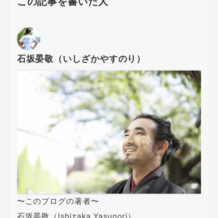
この記事を書いた人
石坂晏敬（いしざかやすのり）
〜このブログの著者〜
石坂晏敬（Ishizaka Yasunori）