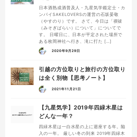
日本酒熟成酒普及人・九星気学鑑定士・カ
ンパイSAKELOVERSの運営の石坂晏敬
（やすのり）です。 さて、今日は「禊祓
（みそぎばらい）について」についてで
す。 日曜日に、日本が平定された場所で
ある枚岡神社へ行き、滝に打た […]
2020年9月29日
引越の方位取りと旅行の方位取り
は全く別物【思考ノート】
2021年11月21日
【九星気学】2019年四緑木星は
どんな一年？
四緑木星は一白水星の上に迴座する年。陥
入の一年。 厳しい冬の到来 2019年四緑木