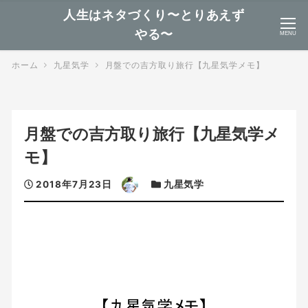
人生はネタづくり〜とりあえず
やる〜
MENU
ホーム
九星気学
月盤での吉方取り旅行【九星気学メモ】
月盤での吉方取り旅行【九星気学メ
モ】
投
著
カ
2018年7月23日
九星気学
稿
者
テ
日
ゴ
リ
ー