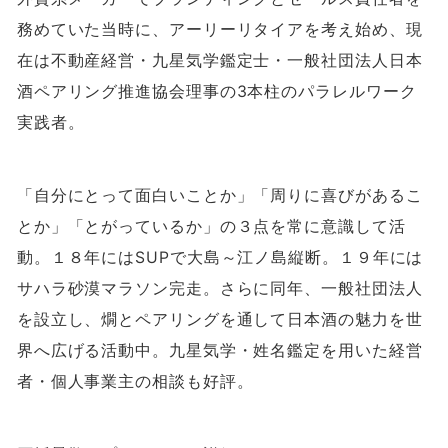
務めていた当時に、アーリーリタイアを考え始め、現
在は不動産経営・九星気学鑑定士・一般社団法人日本
酒ペアリング推進協会理事の
3
本柱のパラレルワーク
実践者。
「自分にとって面白いことか」「周りに喜びがあるこ
とか」「とがっているか」の３点を常に意識して活
動。１８年には
SUP
で大島～江ノ島縦断。１９年には
サハラ砂漠マラソン完走。さらに同年、一般社団法人
を設立し、燗とペアリングを通して日本酒の魅力を世
界へ広げる活動中。九星気学・姓名鑑定を用いた経営
者・個人事業主の相談も好評。