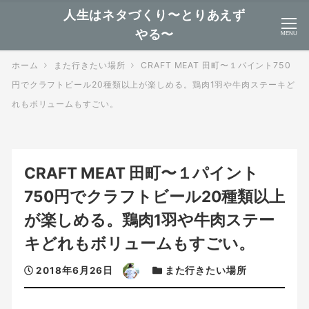
人生はネタづくり〜とりあえず
やる〜
MENU
ホーム
また行きたい場所
CRAFT MEAT 田町〜１パイント750
円でクラフトビール20種類以上が楽しめる。鶏肉1羽や牛肉ステーキど
れもボリュームもすごい。
CRAFT MEAT 田町〜１パイント
750円でクラフトビール20種類以上
が楽しめる。鶏肉1羽や牛肉ステー
キどれもボリュームもすごい。
投
著
カ
2018年6月26日
また行きたい場所
稿
者
テ