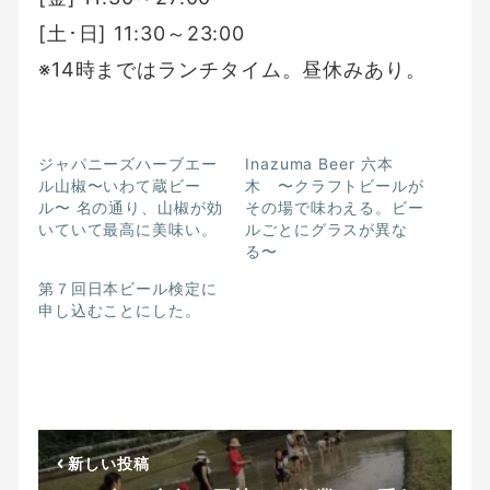
[土･日] 11:30～23:00
※14時まではランチタイム。昼休みあり。
ジャパニーズハーブエー
Inazuma Beer 六本
ル山椒〜いわて蔵ビー
木 〜クラフトビールが
ル〜 名の通り、山椒が効
その場で味わえる。ビー
いていて最高に美味い。
ルごとにグラスが異な
る〜
第７回日本ビール検定に
申し込むことにした。
新しい投稿