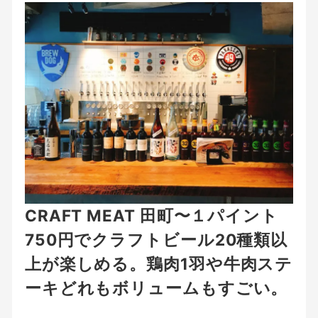
日
ゴ
リ
ー
CRAFT MEAT 田町〜１パイント
750円でクラフトビール20種類以
上が楽しめる。鶏肉1羽や牛肉ステ
ーキどれもボリュームもすごい。