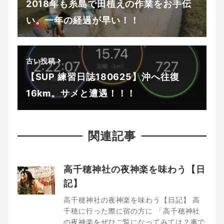
2018年も糸島で田植えの作業をお手伝
い。一年の経過が早い！！
古い投稿
【SUP 練習日誌180625】沖へ往復
16km。サメと遭遇！！！
関連記事
高千穂神社の夜神楽を味わう【日
記】
高千穂神社の夜神楽を味わう【日記】 高
千穂に行った際に宿の方に 「高千穂神社
の夜神楽をぜひご覧になってみては？車で