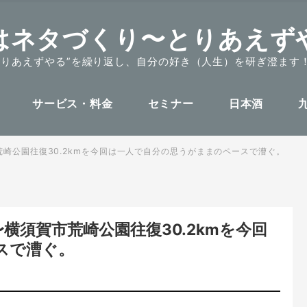
はネタづくり〜とりあえず
とりあえずやる”を繰り返し、自分の好き（人生）を研ぎ澄ます
サービス・料金
セミナー
日本酒
市荒崎公園往復30.2kmを今回は一人で自分の思うがままのペースで漕ぐ。
〜横須賀市荒崎公園往復30.2kmを今回
スで漕ぐ。