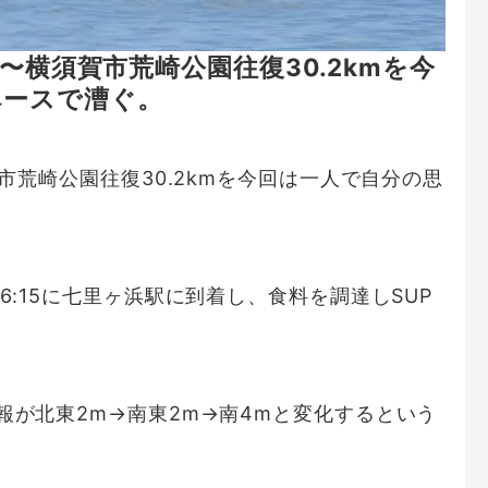
浜〜横須賀市荒崎公園往復30.2kmを今
ペースで漕ぐ。
賀市荒崎公園往復30.2kmを今回は一人で自分の思
6:15に七里ヶ浜駅に到着し、食料を調達しSUP
報が北東2m→南東2m→南4mと変化するという