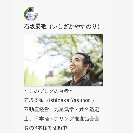
石坂晏敬（いしざかやすのり）
〜このブログの著者〜
石坂晏敬（Ishizaka Yasunori）
不動産経営、九星気学・姓名鑑定
士、日本酒ペアリング推進協会会
長の3本柱で活動中。