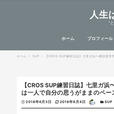
人生
”
ホーム
プロフィール
ホーム
SUP
【CROS SUP練習日誌】七里ガ浜〜横須賀
【CROS SUP練習日誌】七里ガ浜
は一人で自分の思うがままのペー
投
更
著
カ
2018年6月3日
2018年6月4日
SUP
稿
新
者
テ