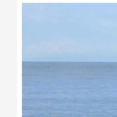
日
日
ゴ
リ
ー