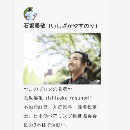
石坂晏敬（いしざかやすのり）
〜このブログの著者〜
石坂晏敬（Ishizaka Yasunori）
不動産経営、九星気学・姓名鑑定
士、日本酒ペアリング推進協会会
長の3本柱で活動中。