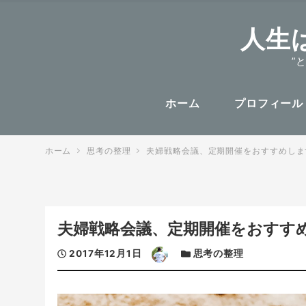
人生
”
ホーム
プロフィール
ホーム
思考の整理
夫婦戦略会議、定期開催をおすすめしま
夫婦戦略会議、定期開催をおすす
投
著
カ
2017年12月1日
思考の整理
稿
者
テ
日
ゴ