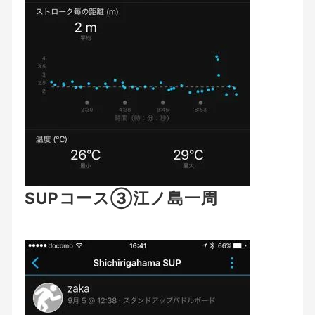
SUPコース③江ノ島一周