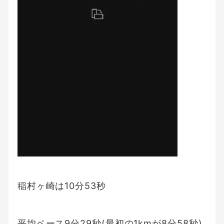
稲村ヶ崎は10分53秒
平均ペース9分29秒(最初の1kmが8分58秒)