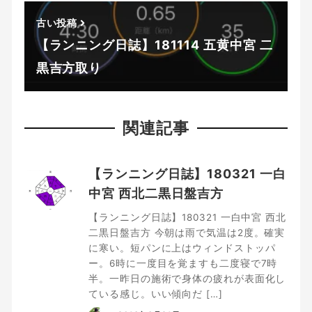
古い投稿
【ランニング日誌】181114 五黄中宮 二
黒吉方取り
関連記事
【ランニング日誌】180321 一白
中宮 西北二黒日盤吉方
【ランニング日誌】180321 一白中宮 西北
二黒日盤吉方 今朝は雨で気温は2度。確実
に寒い。短パンに上はウィンドストッパ
ー。6時に一度目を覚ますも二度寝で7時
半。一昨日の施術で身体の疲れが表面化し
ている感じ。いい傾向だ […]