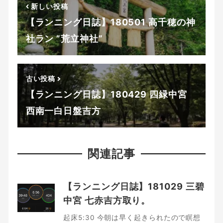
新しい投稿
【ランニング日誌】180501 高千穂の神
社ラン ”荒立神社”
古い投稿
【ランニング日誌】180429 四緑中宮
西南一白日盤吉方
関連記事
【ランニング日誌】181029 三碧
中宮 七赤吉方取り。
起床5:30 今朝は早く起きられたので瞑想