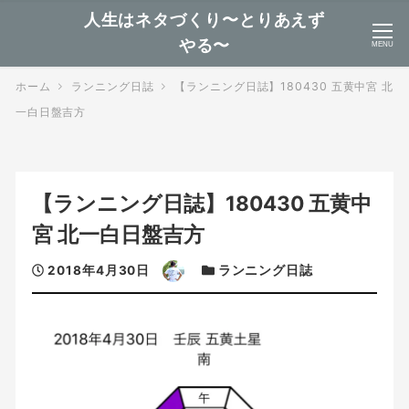
人生はネタづくり〜とりあえず
やる〜
MENU
ホーム
ランニング日誌
【ランニング日誌】180430 五黄中宮 北
一白日盤吉方
【ランニング日誌】180430 五黄中
宮 北一白日盤吉方
投
著
カ
2018年4月30日
ランニング日誌
稿
者
テ
日
ゴ
リ
ー