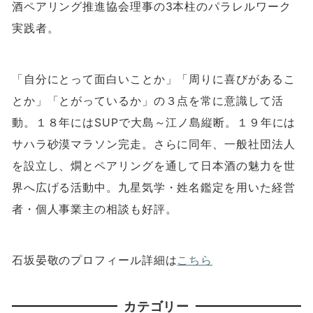
酒ペアリング推進協会理事の
3
本柱のパラレルワーク
実践者。
「自分にとって面白いことか」「周りに喜びがあるこ
とか」「とがっているか」の３点を常に意識して活
動。１８年には
SUP
で大島～江ノ島縦断。１９年には
サハラ砂漠マラソン完走。さらに同年、一般社団法人
を設立し、燗とペアリングを通して日本酒の魅力を世
界へ広げる活動中。九星気学・姓名鑑定を用いた経営
者・個人事業主の相談も好評。
石坂晏敬のプロフィール詳細は
こちら
カテゴリー