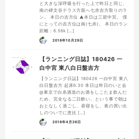
と大きな深呼吸を行った上で昨日と同じ、
南の碑文谷テラス方面へ七赤吉方取りのラ
ン。 本日の吉方位 ▲本日は三碧中宮。 僕
にとっての吉方位は南(七赤)。 本日のラン
距離：6.56k […]
2018年10月29日
【ランニング日誌】180426 一
白中宮 東八白日盤吉方
【ランニング日誌】180426 一白中宮 東八
白日盤吉方 起床6:30 本日は昨日のいと会
@東京で白糸酒造のお酒をしこたま飲んだ
ため、完全なる二日酔い。という事で朝は
おとなしく過ごし、昼寝をし、夜の買い出
しのついでに恵比 […]
2018年4月26日