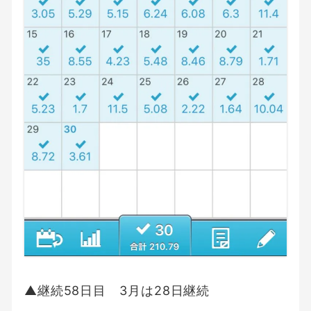
▲継続58日目 3月は28日継続