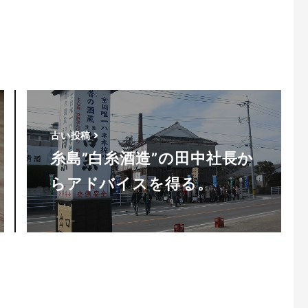
古い投稿
糸島”白糸酒造”の田中社長か
らアドバイスを得る。