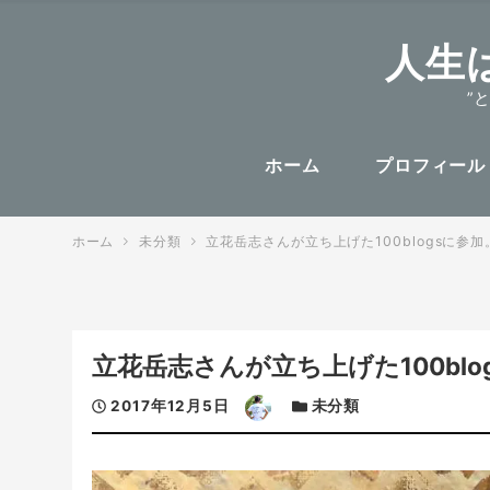
人生
”
ホーム
プロフィール
ホーム
未分類
立花岳志さんが立ち上げた100blogsに参加
立花岳志さんが立ち上げた100blo
投
著
カ
2017年12月5日
未分類
稿
者
テ
日
ゴ