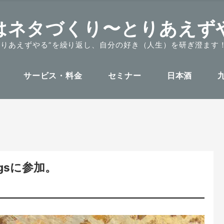
はネタづくり〜とりあえず
とりあえずやる”を繰り返し、自分の好き（人生）を研ぎ澄ます
サービス・料金
セミナー
日本酒
。
gsに参加。