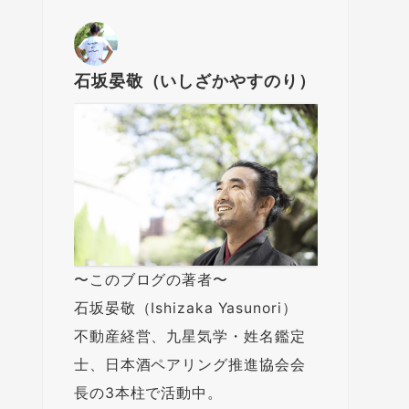
石坂晏敬（いしざかやすのり）
〜このブログの著者〜
石坂晏敬（Ishizaka Yasunori）
不動産経営、九星気学・姓名鑑定
士、日本酒ペアリング推進協会会
長の3本柱で活動中。