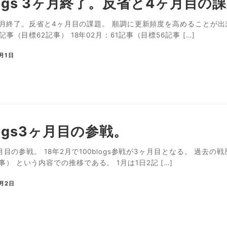
logs 3ヶ月終了。反省と4ヶ月目の
s 3ヶ月終了。反省と4ヶ月目の課題。 順調に更新頻度を高めることが出
1記事（目標62記事） 18年02月：61記事（目標56記事 […]
3月1日
logs3ヶ月目の参戦。
3ヶ月目の参戦。 18年2月で100blogs参戦が3ヶ月目となる。 過去の戦
事） という内容での推移である。 1月は1日2記 […]
2月2日