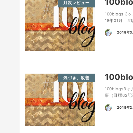
100b
月次レビュー
100blog
18年01月：4
2018年
100b
気づき、改善
100blogs
事（目標62記
2018年