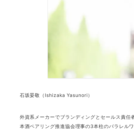
石坂晏敬（Ishizaka Yasunori）
外資系メーカーでブランディングとセールス責任
本酒ペアリング推進協会理事の
3
本柱のパラレル