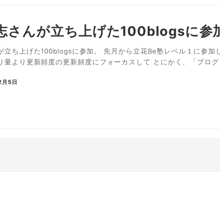
志さんが立ち上げた100blogsに参
立ち上げた100blogsに参加。 先月から立花Be塾レベル１に参
り量より更新頻度の更新頻度にフォーカスして とにかく、「ブログを
2月5日