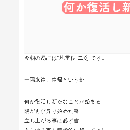
今朝の易占は”地雷復 二爻”です。
一陽来復、復帰という卦
何か復活し新たなことが始まる
陽が再び昇り始めた卦
立ち上がる事は必ず吉