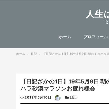
人生
”
ホーム
プロフィール
ホーム
日記
【日記ざかの1日】19年5月9日 朝のドタバ
【日記ざかの1日】19年5月9日
ハラ砂漠マラソンお疲れ様会
投
著
カ
2019年5月10日
日記
稿
者
テ