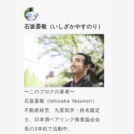
石坂晏敬（いしざかやすのり）
〜このブログの著者〜
石坂晏敬（Ishizaka Yasunori）
不動産経営、九星気学・姓名鑑定
士、日本酒ペアリング推進協会会
長の3本柱で活動中。