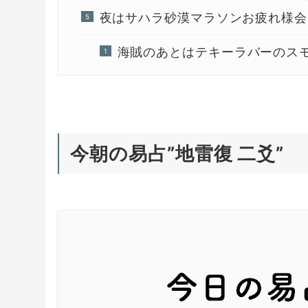
夜はサハラ砂漠マラソンお疲れ様会
海賊のあとはテキーラバーのス
今朝の易占”地雷復 二爻”