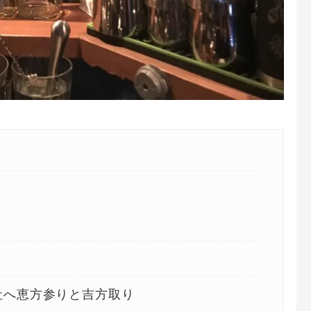
社へ恵方参りと吉方取り