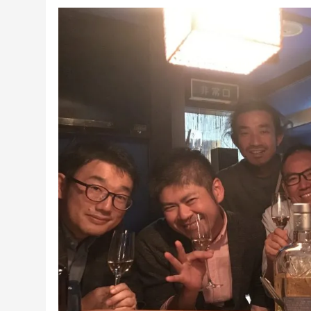
日
ゴ
リ
ー