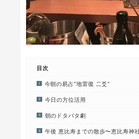
目次
今朝の易占”地雷復 二爻”
今日の方位活用
朝のドタバタ劇
午後 恵比寿までの散歩〜恵比寿神