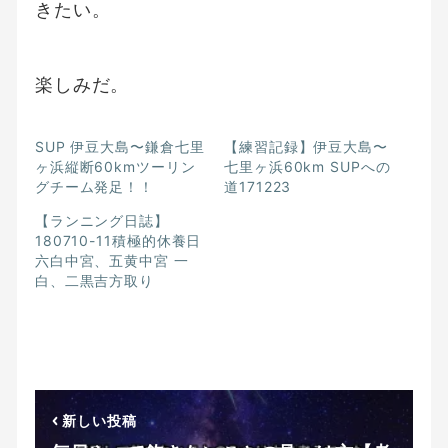
きたい。
楽しみだ。
SUP 伊豆大島〜鎌倉七里
【練習記録】伊豆大島〜
ヶ浜縦断60kmツーリン
七里ヶ浜60km SUPへの
グチーム発足！！
道171223
【ランニング日誌】
180710-11積極的休養日
六白中宮、五黄中宮 一
白、二黒吉方取り
新しい投稿