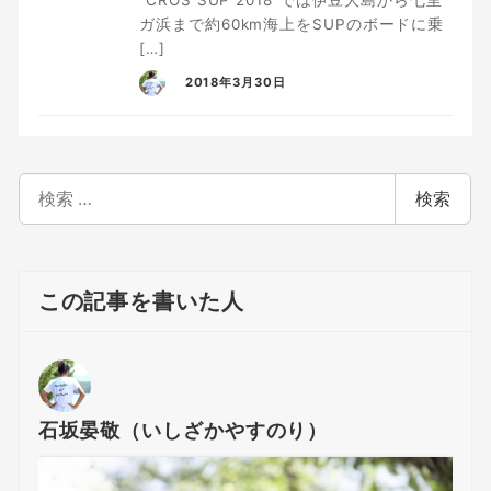
”CROS SUP 2018”では伊豆大島から七里
ガ浜まで約60km海上をSUPのボードに乗
[…]
2018年3月30日
検
検索
索
この記事を書いた人
石坂晏敬（いしざかやすのり）