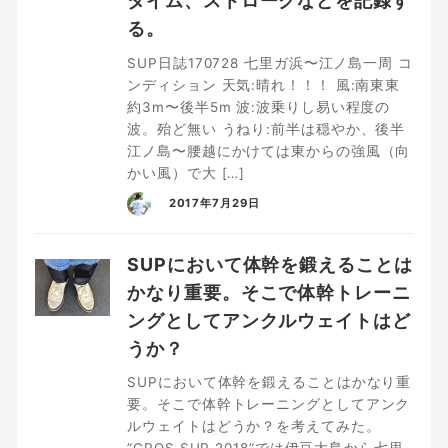
タイム、ストロークなどを記録す
る。
SUP日誌170728 七里ガ浜〜江ノ島一周 コ
ンディション 天気:晴れ！！！ 風:南東東
約3m〜後半5m 波:波乗りし易い程度の
波。殆ど無い うねり:前半は穏やか、後半
江ノ島〜腰越にかけては東からの強風（向
かい風）で大 […]
2017年7月29日
SUPにおいて体幹を鍛えることは
かなり重要。そこで体幹トレーニ
ングとしてアンクルウェイトはど
うか？
SUPにおいて体幹を鍛えることはかなり重
要。そこで体幹トレーニングとしてアンク
ルウェイトはどうか？を考えてみた。