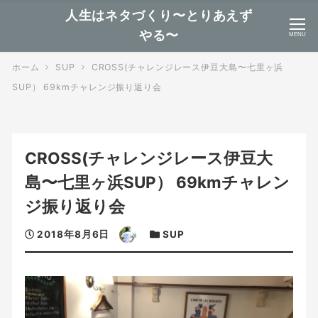
人生はネタづくり〜とりあえず
やる〜
MENU
ホーム
SUP
CROSS(チャレンジレース伊豆大島〜七里ヶ浜
SUP） 69kmチャレンジ振り返り会
CROSS(チャレンジレース伊豆大
島〜七里ヶ浜SUP） 69kmチャレン
ジ振り返り会
投
著
カ
2018年8月6日
SUP
稿
者
テ
日
ゴ
リ
ー