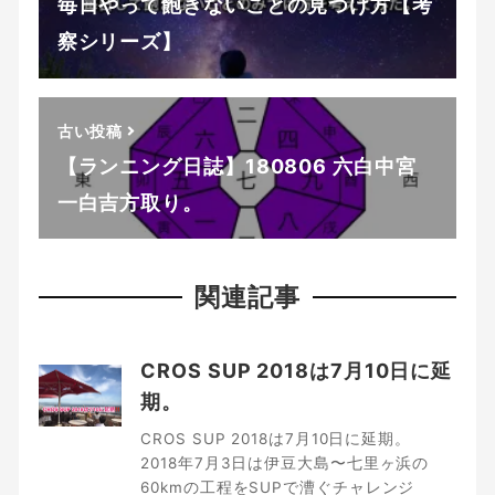
毎日やって飽きないことの見つけ方【考
察シリーズ】
古い投稿
【ランニング日誌】180806 六白中宮
一白吉方取り。
関連記事
CROS SUP 2018は7月10日に延
期。
CROS SUP 2018は7月10日に延期。
2018年7月3日は伊豆大島〜七里ヶ浜の
60kmの工程をSUPで漕ぐチャレンジ