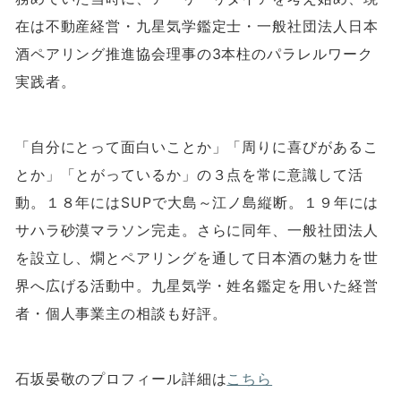
在は不動産経営・九星気学鑑定士・一般社団法人日本
酒ペアリング推進協会理事の
3
本柱のパラレルワーク
実践者。
「自分にとって面白いことか」「周りに喜びがあるこ
とか」「とがっているか」の３点を常に意識して活
動。１８年には
SUP
で大島～江ノ島縦断。１９年には
サハラ砂漠マラソン完走。さらに同年、一般社団法人
を設立し、燗とペアリングを通して日本酒の魅力を世
界へ広げる活動中。九星気学・姓名鑑定を用いた経営
者・個人事業主の相談も好評。
石坂晏敬のプロフィール詳細は
こちら