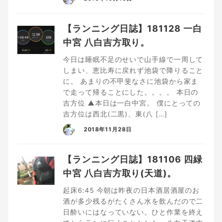
【ランニング日誌】181128 一白
中宮 八白吉方取り。
今日は睡眠不足のせいで山手線で一周して
しまい、恵比寿に戻れず池袋で降りること
に。 あまりの不甲斐なさに池袋から家ま
で走って帰ることにした。。。。 本日の
吉方位 ▲本日は一白中宮。 僕にとっての
吉方位は西北(二黒)、東(八 […]
2018年11月28日
【ランニング日誌】181106 四緑
中宮 八白吉方取り(天道)。
起床6:45 今朝は昨夜の日本酒居酒屋のお
酒が多少残るがたくさん水を飲んだので二
日酔いにはなっていない。ひと作業を終え