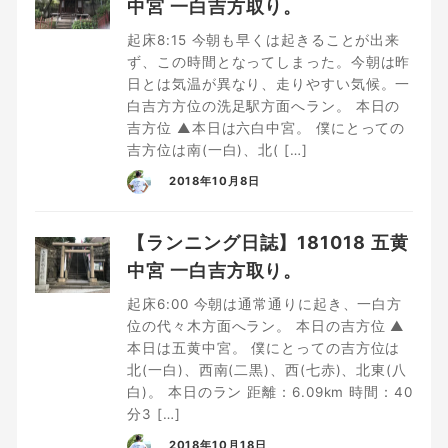
中宮 一白吉方取り。
起床8:15 今朝も早くは起きることが出来
ず、この時間となってしまった。今朝は昨
日とは気温が異なり、走りやすい気候。一
白吉方方位の洗足駅方面へラン。 本日の
吉方位 ▲本日は六白中宮。 僕にとっての
吉方位は南(一白)、北( […]
2018年10月8日
【ランニング日誌】181018 五黄
中宮 一白吉方取り。
起床6:00 今朝は通常通りに起き、一白方
位の代々木方面へラン。 本日の吉方位 ▲
本日は五黄中宮。 僕にとっての吉方位は
北(一白)、西南(二黒)、西(七赤)、北東(八
白)。 本日のラン 距離：6.09km 時間：40
分3 […]
2018年10月18日