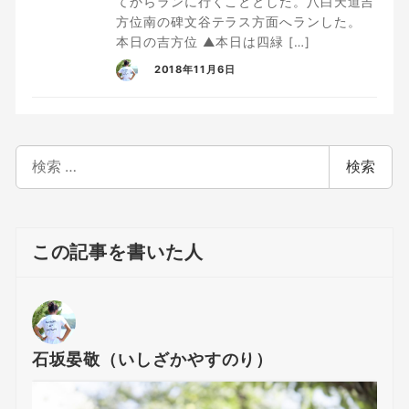
てからランに行くこととした。八白天道吉
方位南の碑文谷テラス方面へランした。
本日の吉方位 ▲本日は四緑 […]
2018年11月6日
検
検索
索
この記事を書いた人
石坂晏敬（いしざかやすのり）