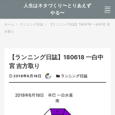
人生はネタづくり〜とりあえず
やる〜
MENU
ホーム
ランニング日誌
【ランニング日誌】180618 一白中宮 吉
方取り
【ランニング日誌】180618 一白中
宮 吉方取り
投
著
カ
2018年6月18日
ランニング日誌
稿
者
テ
日
ゴ
リ
ー