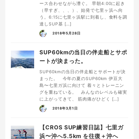
ース合わせながら漕ぐ。 早朝4:00に起き
（早すぎ、、、）、始発で七里ヶ浜へ向
う。6:15に七里ヶ浜駅に到着し、食料を調
達しSUP基 […]
2018年5月28日
SUP60kmの当日の伴走船とサポ
ートが決まった。
SUP60kmの当日の伴走船とサポートが決
まった。 今年の夏のSUP60km 伊豆大
島〜七里ガ浜に向けて 着々とトレーニン
グを重ねている。 みんなのレベルも確実
に上がってきて、 筋肉痛がひどく […]
2018年3月1日
【CROS SUP練習日誌】七里ガ
浜〜沖へ5.5km を往復＋沖へ