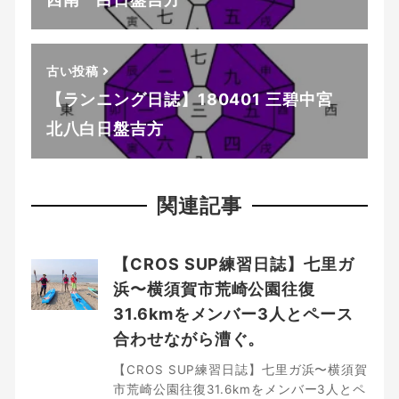
古い投稿
【ランニング日誌】180401 三碧中宮
北八白日盤吉方
関連記事
【CROS SUP練習日誌】七里ガ
浜〜横須賀市荒崎公園往復
31.6kmをメンバー3人とペース
合わせながら漕ぐ。
【CROS SUP練習日誌】七里ガ浜〜横須賀
市荒崎公園往復31.6kmをメンバー3人とペ