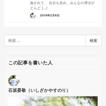
施されて、 自分も含め、みんなの漕ぎが
どんど […]
2018年2月6日
検
検索
索
この記事を書いた人
石坂晏敬（いしざかやすのり）