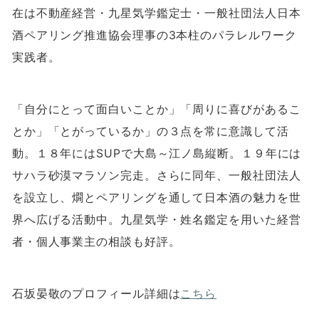
在は不動産経営・九星気学鑑定士・一般社団法人日本
酒ペアリング推進協会理事の
3
本柱のパラレルワーク
実践者。
「自分にとって面白いことか」「周りに喜びがあるこ
とか」「とがっているか」の３点を常に意識して活
動。１８年には
SUP
で大島～江ノ島縦断。１９年には
サハラ砂漠マラソン完走。さらに同年、一般社団法人
を設立し、燗とペアリングを通して日本酒の魅力を世
界へ広げる活動中。九星気学・姓名鑑定を用いた経営
者・個人事業主の相談も好評。
石坂晏敬のプロフィール詳細は
こちら