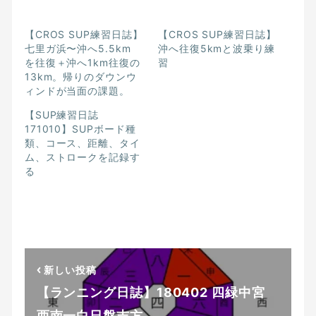
【CROS SUP練習日誌】
【CROS SUP練習日誌】
七里ガ浜〜沖へ5.5km
沖へ往復5kmと波乗り練
を往復＋沖へ1km往復の
習
13km。帰りのダウンウ
ィンドが当面の課題。
【SUP練習日誌
171010】SUPボード種
類、コース、距離、タイ
ム、ストロークを記録す
る
新しい投稿
【ランニング日誌】180402 四緑中宮
西南一白日盤吉方