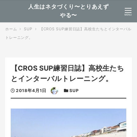
人生はネタづくり〜とりあえず
やる〜
MENU
ホーム
SUP
【CROS SUP練習日誌】高校生たちとインターバル
トレーニング。
【CROS SUP練習日誌】高校生たち
とインターバルトレーニング。
投
著
カ
2018年4月1日
SUP
稿
者
テ
日
ゴ
リ
ー