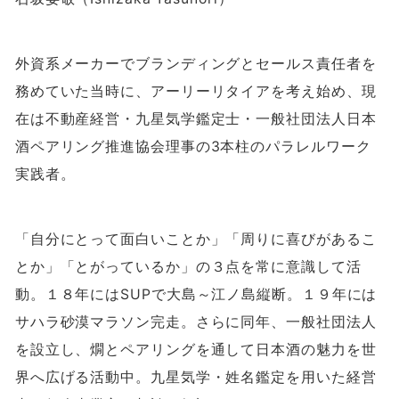
外資系メーカーでブランディングとセールス責任者を
務めていた当時に、アーリーリタイアを考え始め、現
在は不動産経営・九星気学鑑定士・一般社団法人日本
酒ペアリング推進協会理事の
3
本柱のパラレルワーク
実践者。
「自分にとって面白いことか」「周りに喜びがあるこ
とか」「とがっているか」の３点を常に意識して活
動。１８年には
SUP
で大島～江ノ島縦断。１９年には
サハラ砂漠マラソン完走。さらに同年、一般社団法人
を設立し、燗とペアリングを通して日本酒の魅力を世
界へ広げる活動中。九星気学・姓名鑑定を用いた経営