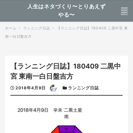
人生はネタづくり〜とりあえず
やる〜
MENU
ホーム
ランニング日誌
【ランニング日誌】180409 二黒中宮 東
南一白日盤吉方
【ランニング日誌】180409 二黒中
宮 東南一白日盤吉方
投
著
カ
2018年4月9日
ランニング日誌
稿
者
テ
日
ゴ
リ
ー