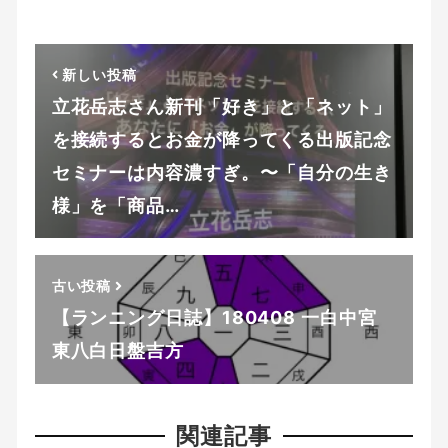
新しい投稿
立花岳志さん新刊「好き」と「ネット」
を接続するとお金が降ってくる出版記念
セミナーは内容濃すぎ。〜「自分の生き
様」を「商品…
古い投稿
【ランニング日誌】180408 一白中宮
東八白日盤吉方
関連記事