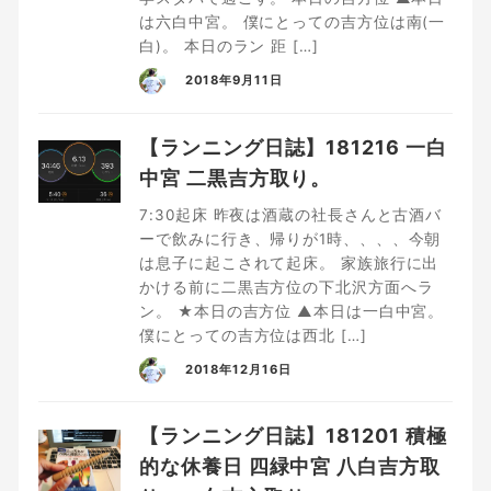
は六白中宮。 僕にとっての吉方位は南(一
白)。 本日のラン 距 […]
2018年9月11日
【ランニング日誌】181216 一白
中宮 二黒吉方取り。
7:30起床 昨夜は酒蔵の社長さんと古酒バ
ーで飲みに行き、帰りが1時、、、、今朝
は息子に起こされて起床。 家族旅行に出
かける前に二黒吉方位の下北沢方面へラ
ン。 ★本日の吉方位 ▲本日は一白中宮。
僕にとっての吉方位は西北 […]
2018年12月16日
【ランニング日誌】181201 積極
的な休養日 四緑中宮 八白吉方取