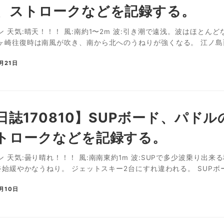
、ストロークなどを記録する。
 天気:晴天！！！ 風:南約1〜2m 波:引き潮で遠浅。波はほとん
ヶ崎往復時は南風が吹き、南から北へのうねりが強くなる。 江ノ島西
月21日
P日誌170810】SUPボード、パ
トロークなどを記録する。
 天気:曇り晴れ！！！ 風:南南東約1m 波:SUPで多少波乗り
終始緩やかなうねり。 ジェットスキー2台にすれ違われる。 SUPボー
8月10日