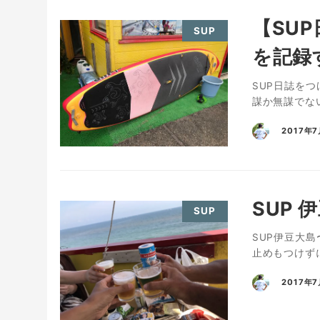
【SU
SUP
を記録
SUP日誌をつ
謀か無謀でない
2017年
SUP
SUP
SUP伊豆大島
止めもつけずに
2017年