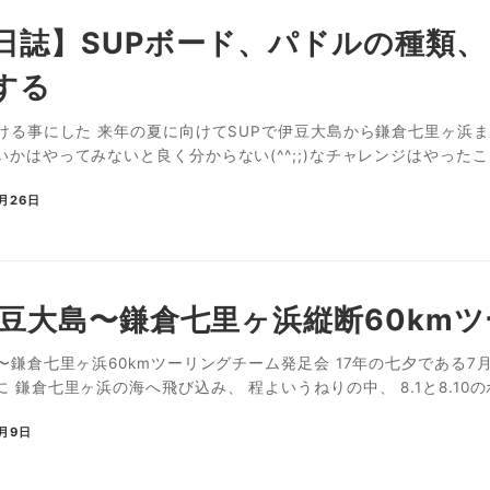
P日誌】SUPボード、パドルの種類
する
ける事にした 来年の夏に向けてSUPで伊豆大島から鎌倉七里ヶ浜まで
かはやってみないと良く分からない(^^;;)なチャレンジはやったこと
7月26日
 伊豆大島〜鎌倉七里ヶ浜縦断60km
〜鎌倉七里ヶ浜60kmツーリングチーム発足会 17年の七夕である7
 鎌倉七里ヶ浜の海へ飛び込み、 程よいうねりの中、 8.1と8.10のボ
7月9日