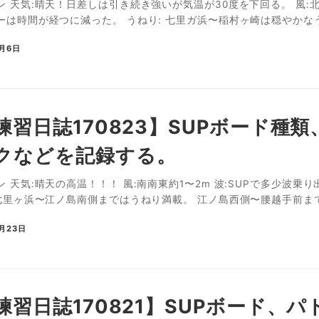
 天気:晴天！日差しは引き続き強いが気温が30度を下回る。 風:北
は時間が経つに減った。 うねり: 七里ガ浜〜稲村ヶ崎は穏やかなうね
9月6日
P練習日誌170823】SUPボード
クなどを記録する。
 天気:晴天の高温！！！ 風:南南東約1〜2m 波:SUPで多少波
:七里ヶ浜〜江ノ島南側まではうねり満載。 江ノ島西側〜腰越手前まで
8月23日
P練習日誌170821】SUPボード