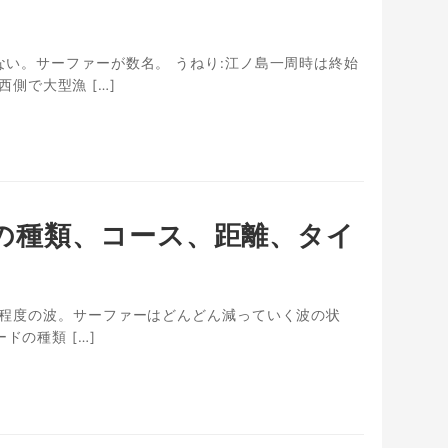
どない。サーファーが数名。 うねり:江ノ島一周時は終始
側で大型漁 […]
ドルの種類、コース、距離、タイ
出来る程度の波。サーファーはどんどん減っていく波の状
ドの種類 […]