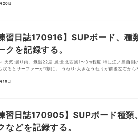
9月20日
P練習日誌170916】SUPボード
ークを記録する。
 天気:曇り雨。気温22度 風:北北西風1〜3m程度 特に江ノ島西
戻るとサーファーが1割に。 うねり:大きなうねりが前後左右から有り
月19日
P練習日誌170905】SUPボード
クなどを記録する。