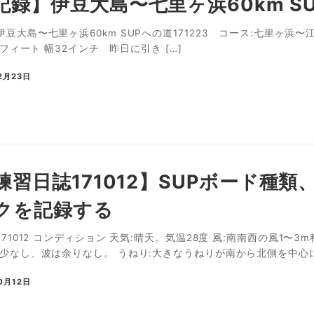
録】伊豆大島〜七里ヶ浜60km SUP
豆大島〜七里ヶ浜60km SUPへの道171223 コース:七里ヶ浜〜
6フィート 幅32インチ 昨日に引き […]
2月23日
P練習日誌171012】SUPボード
クを記録する
171012 コンディション 天気:晴天。気温28度 風:南南西の風1
少なし、波は余りなし。 うねり:大きなうねりが南から北側を中心に前
0月12日