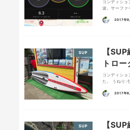
コンディション
波。サーファー
2017年
【SU
SUP
トロー
コンディション
た。 うねり
2017年
【SU
SUP