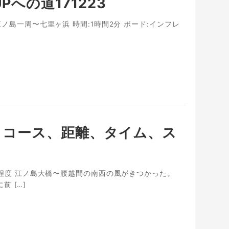
への道171223
江ノ島一周〜七里ヶ浜 時間:1時間2分 ボード:インフレ
種類、コース、距離、タイム、ス
〜3m程度 江ノ島大橋〜腰越間の南西の風がきつかった。
 […]