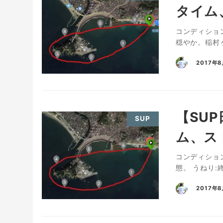
タイム
コンディション
穏やか。稲村
2017年8
【SU
SUP
ム、ス
コンディション
態。 うねり:
2017年