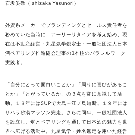
石坂晏敬（Ishizaka Yasunori）
外資系メーカーでブランディングとセールス責任者を
務めていた当時に、アーリーリタイアを考え始め、現
在は不動産経営・九星気学鑑定士・一般社団法人日本
酒ペアリング推進協会理事の
3
本柱のパラレルワーク
実践者。
「自分にとって面白いことか」「周りに喜びがあるこ
とか」「とがっているか」の３点を常に意識して活
動。１８年には
SUP
で大島～江ノ島縦断。１９年には
サハラ砂漠マラソン完走。さらに同年、一般社団法人
を設立し、燗とペアリングを通して日本酒の魅力を世
界へ広げる活動中。九星気学・姓名鑑定を用いた経営