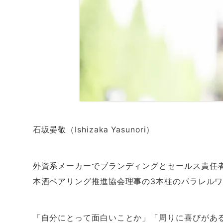
石坂晏敬（Ishizaka Yasunori）
外資系メーカーでブランディングとセールス責任
本酒ペアリング推進協会理事の
3
本柱のパラレル
「自分にとって面白いことか」「周りに喜びがあ