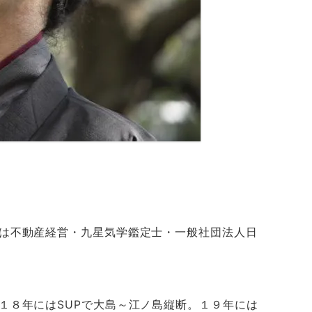
は不動産経営・九星気学鑑定士・一般社団法人日
１８年には
SUP
で大島～江ノ島縦断。１９年には