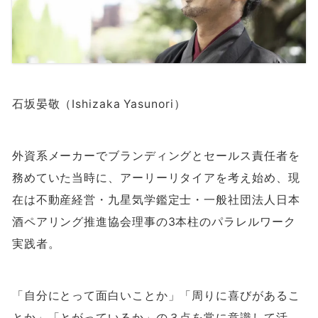
石坂晏敬（Ishizaka Yasunori）
外資系メーカーでブランディングとセールス責任者を
務めていた当時に、アーリーリタイアを考え始め、現
在は不動産経営・九星気学鑑定士・一般社団法人日本
酒ペアリング推進協会理事の
3
本柱のパラレルワーク
実践者。
「自分にとって面白いことか」「周りに喜びがあるこ
とか」「とがっているか」の３点を常に意識して活