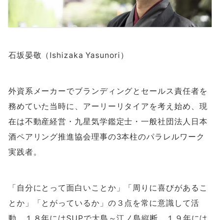
石坂晏敬（Ishizaka Yasunori）
外資系メーカーでブランディングとセールス責任者を
務めていた当時に、アーリーリタイアを考え始め、現
在は不動産経営・九星気学鑑定士・一般社団法人日本
酒ペアリング推進協会理事の
3
本柱のパラレルワーク
実践者。
「自分にとって面白いことか」「周りに喜びがあるこ
とか」「とがっているか」の３点を常に意識して活
動。１８年には
SUP
で大島～江ノ島縦断。１９年には